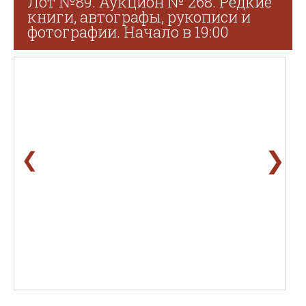
Лот №89. Аукцион № 268. Редкие
книги, автографы, рукописи и
фотографии. Начало в 19:00
❯
❮