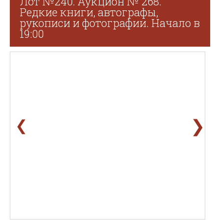
Лот №240. Аукцион № 268.
Редкие книги, автографы,
рукописи и фотографии. Начало в
19:00
❯
❮