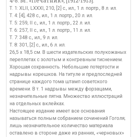
4-8. М.: «Печатник», [1912-1913].
Т. 1: XLII, LXXXI, 210, [2] с., ил., 1 л. портр., 8 л. ил.
Т. 4: [4], 428 c., ил., 1 л. портр., 20 л. ил.
Т. 5: 259, II с., ил., 1 л. портр., 22 л. ил.
Т. 6: 257, II с., ил., 1 л. портр., 11 л. ил.
Т. 7: 348 с., ил., 9 л. ил.
Т. 8: 301, [2] с., ил., 6 л. ил.
26,5 х 18,5 см. В шести издательских полукожаных
переплетах с золотым и конгревным тиснением.
Хорошая сохранность. Небольшие потертости и
надрывы корешков. На титуле и предпоследней
странице каждого тома штамп советского
времени. В т. 1 надрывы между форзацами,
незначительные пятна. Множество иллюстраций
на отдельных вклейках.
Настоящее издание имеет все основания
называться полным собранием сочинений Гоголя;
лишь незначительное количество материала
оставлено в стороне даже из ранних, «черновых»