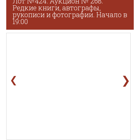
Лот №424. Аукцион № 268.
Редкие книги, автографы,
рукописи и фотографии. Начало в
19:00
❯
❮