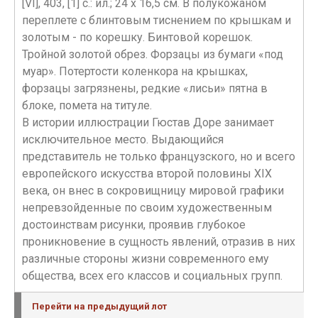
[VI], 403, [1] с.: ил.; 24 x 16,5 см. В полукожаном
переплете с блинтовым тиснением по крышкам и
золотым - по корешку. Бинтовой корешок.
Тройной золотой обрез. Форзацы из бумаги «под
муар». Потертости коленкора на крышках,
форзацы загрязнены, редкие «лисьи» пятна в
блоке, помета на титуле.
В истории иллюстрации Гюстав Доре занимает
исключительное место. Выдающийся
представитель не только французского, но и всего
европейского искусства второй половины XIX
века, он внес в сокровищницу мировой графики
непревзойденные по своим художественным
достоинствам рисунки, проявив глубокое
проникновение в сущность явлений, отразив в них
различные стороны жизни современного ему
общества, всех его классов и социальных групп.
Перейти на предыдущий лот