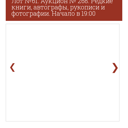
Лот №61. Аукцион № 268. Редкие
книги, автографы, рукописи и
фотографии. Начало в 19:00
❯
❮