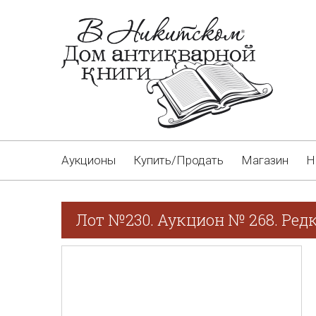
Аукционы
Купить/Продать
Магазин
Н
Лот №230. Аукцион № 268. Редк