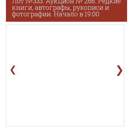
Лот №333. Аукцион № 268. Редкие
книги, автографы, рукописи и
фотографии. Начало в 19:00
❯
❮