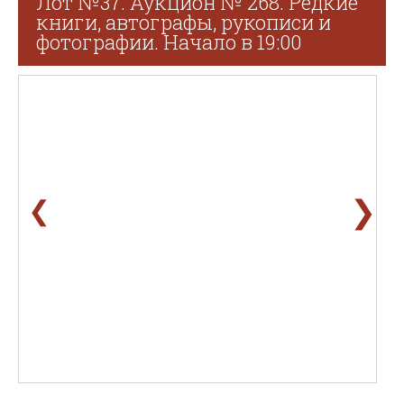
Лот №37. Аукцион № 268. Редкие
книги, автографы, рукописи и
фотографии. Начало в 19:00
❯
❮