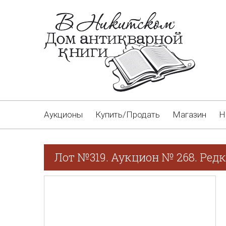
Аукционы
Купить/Продать
Магазин
Н
Лот №319. Аукцион № 268. Редк