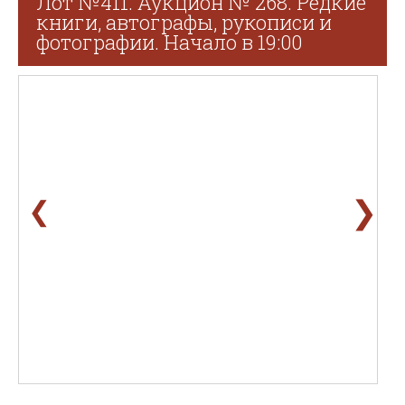
Лот №411. Аукцион № 268. Редкие
книги, автографы, рукописи и
фотографии. Начало в 19:00
❯
❮