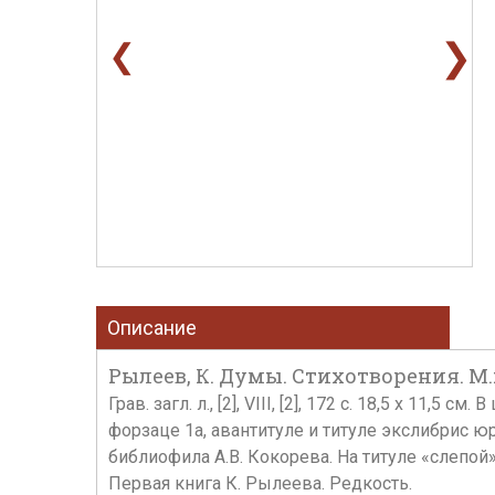
❯
❮
Описание
Рылеев, К. Думы. Стихотворения. М.: 
Грав. загл. л., [2], VIII, [2], 172 с. 18,5 х 1
форзаце 1а, авантитуле и титуле экслибрис юр
библиофила А.В. Кокорева. На титуле «слепо
Первая книга К. Рылеева. Редкость.