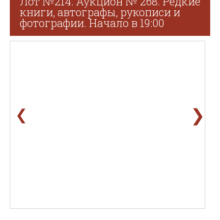
Лот №214. Аукцион № 268. Редкие
книги, автографы, рукописи и
фотографии. Начало в 19:00
❯
❮