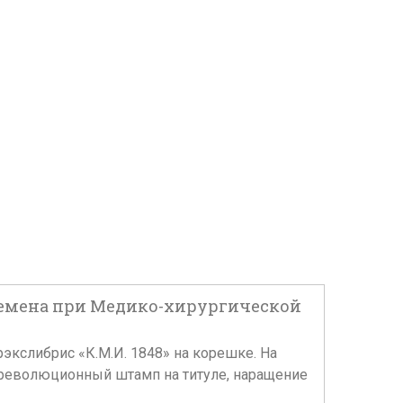
А. Семена при Медико-хирургической
ерэкслибрис «К.М.И. 1848» на корешке. На
ореволюционный штамп на титуле, наращение