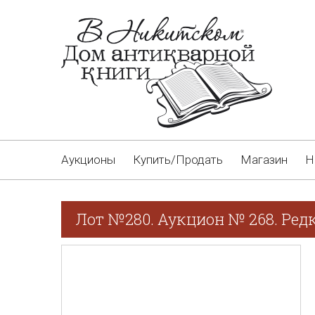
Аукционы
Купить/Продать
Магазин
Н
Лот №280. Аукцион № 268. Редк