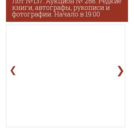
Лот №137. Аукцион № 268. Редкие
книги, автографы, рукописи и
фотографии. Начало в 19:00
❯
❮