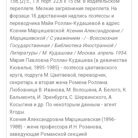
158, [2] с., 1 л. порт. 22,6 х 15 см. В издательском
переплете. Мелкие загрязнения переплета. На
форзаце 1б дарственная надпись поэтессы и
переводчика Майи Роллан-Кудашевой в адрес
Ксении Марцишевской:
Ксении Александровне /
Марцишевской / С уважением - / - Всесоюзная
Государственная / Библиотека Иностранной /
Литературы / М. Кудашова / Москва. апрель 1954.
Мария Павловна Роллан-Кудашева (в девичестве
Кювилье; 1895-1985) - поэтесса цветаевского
круга, подруга М. Цветаевой, переводчик,
секретарь и вторая жена Ромена Роллана.
Любовница В. Иванова, М. Волошина, А. Белого, К.
Бальмонта, И. Эренбурга, С. Шервинского, А.
Косыгина и др. По некоторым данным - агент
Ягоды.
Ксения Александровна Марцишевская (1896-
1988) - жена профессора И.Н. Розанова,
заведующая Романской секцией