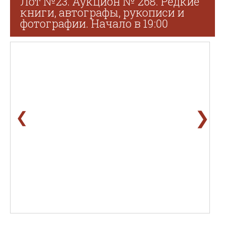
Лот №23. Аукцион № 268. Редкие
книги, автографы, рукописи и
фотографии. Начало в 19:00
❯
❮