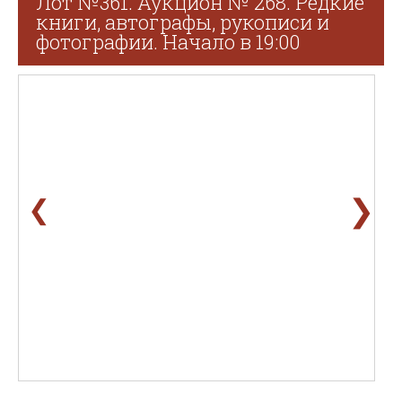
Лот №361. Аукцион № 268. Редкие
книги, автографы, рукописи и
фотографии. Начало в 19:00
❯
❮