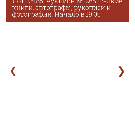
Лот №185. Аукцион № 268. Редкие
книги, автографы, рукописи и
фотографии. Начало в 19:00
❯
❮