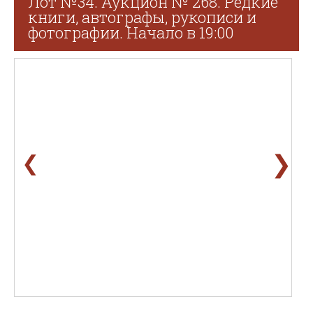
Лот №34. Аукцион № 268. Редкие
книги, автографы, рукописи и
фотографии. Начало в 19:00
❯
❮