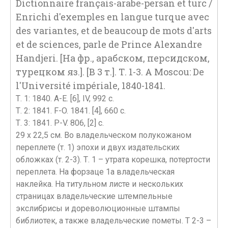
Dictionnaire français-arabe-persan et turc /
Enrichi d'exemples en langue turque avec
des variantes, et de beaucoup de mots d'arts
et de sciences, parle de Prince Alexandre
Handjeri. [На фр., арабском, персидском,
турецком яз.]. [В 3 т.]. Т. 1-3. A Moscou: De
l'Université impériale, 1840-1841.
Т. 1: 1840. A-E. [6], IV, 992 с.
Т. 2: 1841. F-O. 1841. [4], 660 с.
Т. 3: 1841. P-V. 806, [2] с.
29 х 22,5 см. Во владельческом полукожаном
переплете (т. 1) эпохи и двух издательских
обложках (т. 2-3). Т. 1 – утрата корешка, потертости
переплета. На форзаце 1а владельческая
наклейка. На титульном листе и нескольких
страницах владельческие штемпельные
экслибрисы и дореволюционные штампы
библиотек, а также владельческие пометы. Т 2-3 –