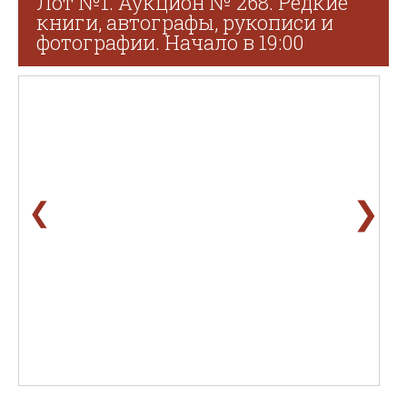
Лот №1. Аукцион № 268. Редкие
книги, автографы, рукописи и
фотографии. Начало в 19:00
❯
❮