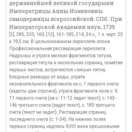
державнейшей великой государыни
Императрицы Анны Иоанновны
самодержицы всероссийской. СПб.: При
Императорской Академии наук, 1739.
[2], 385, 205, 160, [12], 161-185, 214, 34 с., 1 л. черт. 25
х 19,5 см. В цельнокожаном переплете эпохи.
Профессиональная реставрация переплета.
Надрывы и утрата мелких фрагментов титула,
реставрация титула и нескольких страниц, помятия
первых листов, встречаются «лисьи» пятна,
бледные разводы от воды, утрата
незначительного фрагмента на с. 1 первого счета
(задеты две строчки), утрата фрагмента поля с. 9,
11 первого счета (на с. 11-12 задет текст), с. 143-
146 третьего счета (задет текст), с. 185 третьего
счета (текст не задет). Реставрация страниц
последнего счета (с. 1-34). На нижних полях
первых страниц надпись XVIII века орешковыми