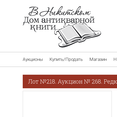
Аукционы
Купить/Продать
Магазин
Н
Лот №218. Аукцион № 268. Редк