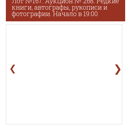
Лот №167. Аукцион № 268. Редкие
книги, автографы, рукописи и
фотографии. Начало в 19:00
❯
❮