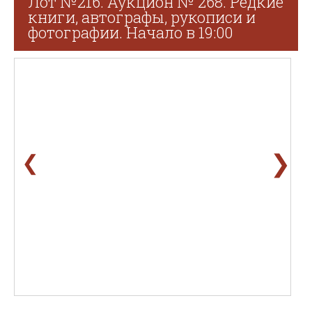
Лот №216. Аукцион № 268. Редкие
книги, автографы, рукописи и
фотографии. Начало в 19:00
❯
❮