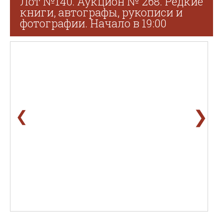
Лот №140. Аукцион № 268. Редкие
книги, автографы, рукописи и
фотографии. Начало в 19:00
❯
❮