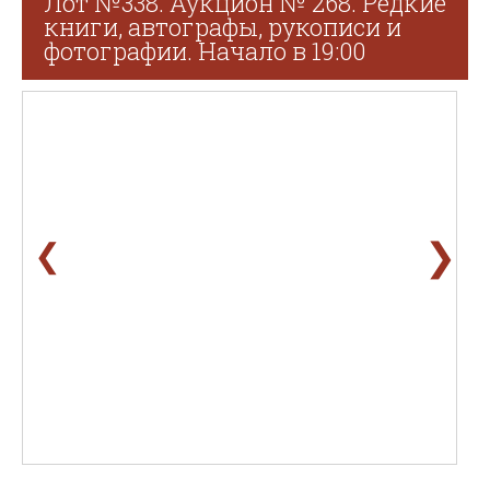
Лот №338. Аукцион № 268. Редкие
книги, автографы, рукописи и
фотографии. Начало в 19:00
❯
❮