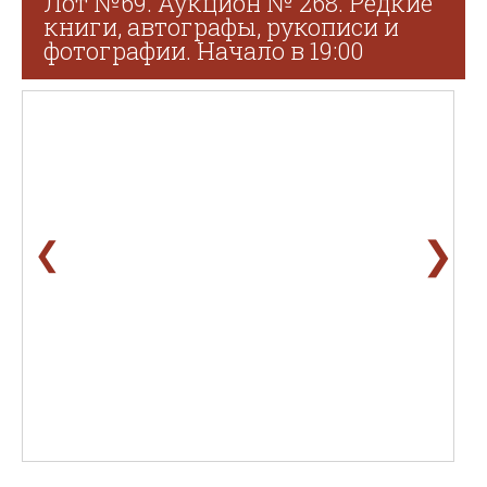
Лот №69. Аукцион № 268. Редкие
книги, автографы, рукописи и
фотографии. Начало в 19:00
❯
❮