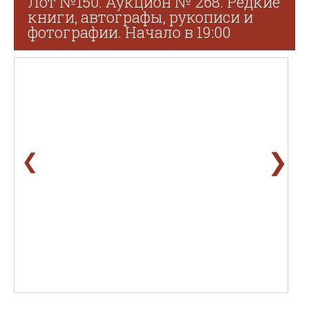
Лот №150. Аукцион № 268. Редкие
книги, автографы, рукописи и
фотографии. Начало в 19:00
❯
❮