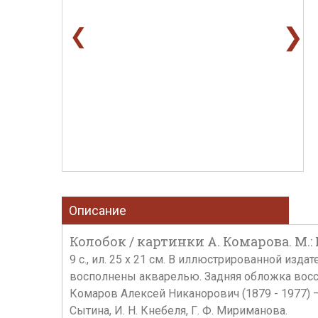
❯
❮
Описание
Колобок / картинки А. Комарова. М.:
9 с., ил. 25 х 21 см. В иллюстрированной из
восполнены акварелью. Задняя обложка восс
Комаров Алексей Никанорович (1879 - 1977) –
Сытина, И. Н. Кнебеля, Г. Ф. Мириманова.