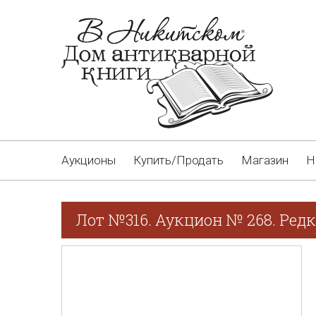
Аукционы
Купить/Продать
Магазин
Н
Лот №316. Аукцион № 268. Редк