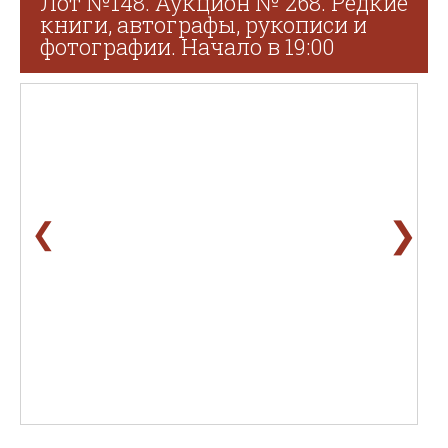
Лот №148. Аукцион № 268. Редкие
книги, автографы, рукописи и
фотографии. Начало в 19:00
❯
❮