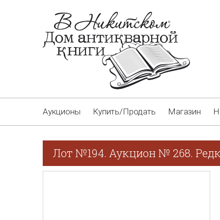
Аукционы
Купить/Продать
Магазин
Н
Лот №194. Аукцион № 268. Редк