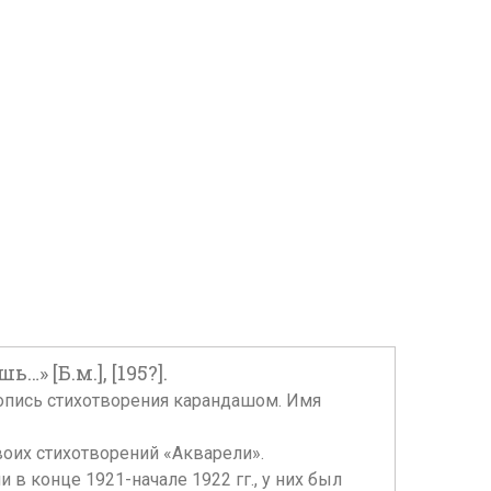
 [Б.м.], [195?].
укопись стихотворения карандашом. Имя
воих стихотворений «Акварели».
 в конце 1921-начале 1922 гг., у них был