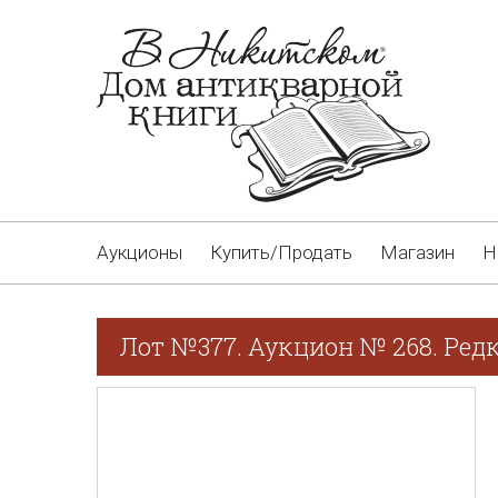
Аукционы
Купить/Продать
Магазин
Н
Лот №377. Аукцион № 268. Редк