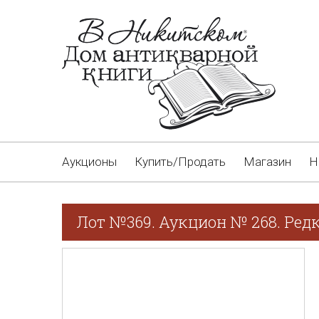
Аукционы
Купить/Продать
Магазин
Н
Лот №369. Аукцион № 268. Редк