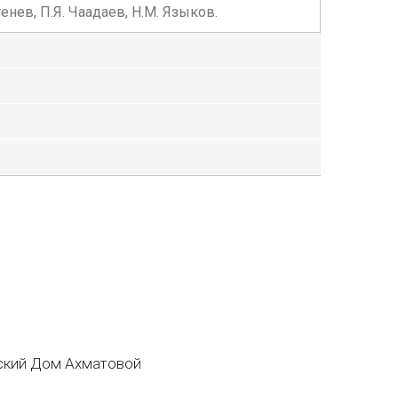
енев, П.Я. Чаадаев, Н.М. Языков.
кий Дом Ахматовой