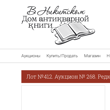
Аукционы
Купить/Продать
Магазин
Н
Лот №412. Аукцион № 268. Редк