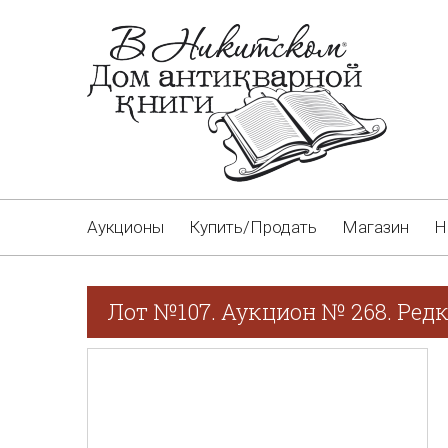
Аукционы
Купить/Продать
Магазин
Н
Лот №107. Аукцион № 268. Редк