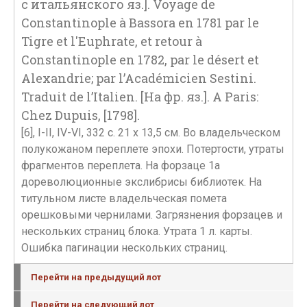
с итальянского яз.]. Voyage de
Constantinople à Bassora en 1781 par le
Tigre et l'Euphrate, et retour à
Constantinople en 1782, par le désert et
Alexandrie; par l’Académicien Sestini.
Traduit de l’Italien. [На фр. яз.]. A Paris:
Chez Dupuis, [1798].
[6], I-II, IV-VI, 332 с. 21 х 13,5 см. Во владельческом
полукожаном переплете эпохи. Потертости, утраты
фрагментов переплета. На форзаце 1а
дореволюционные экслибрисы библиотек. На
титульном листе владельческая помета
орешковыми чернилами. Загрязнения форзацев и
нескольких страниц блока. Утрата 1 л. карты.
Ошибка пагинации нескольких страниц.
Перейти на предыдущий лот
Перейти на следующий лот