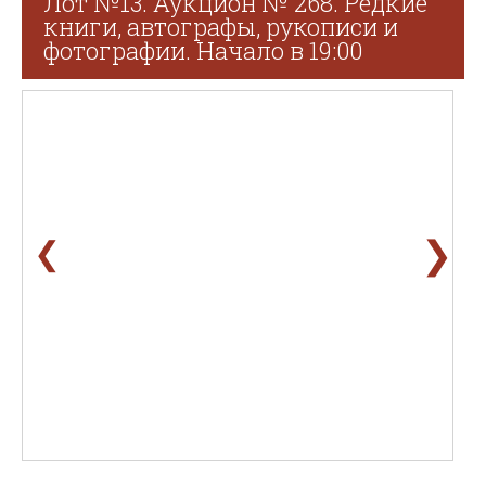
Лот №13. Аукцион № 268. Редкие
книги, автографы, рукописи и
фотографии. Начало в 19:00
❯
❮