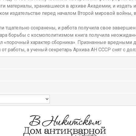
ати материалы, хранившиеся в архиве Академии, и издать 
ком издательстве перед началом Второй мировой войны, в 
тщательно сохранены, и работа получила свое завершение 
ара борьбы с космополитизмом книга получила неожиданну
л «порочный характер сборника». Признанные вредными д
н от работы, а ученый секретарь Архива АН СССР снят с до