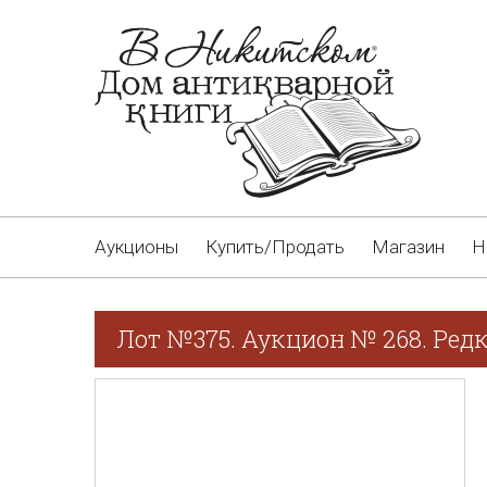
Аукционы
Купить/Продать
Магазин
Н
Лот №375. Аукцион № 268. Редк