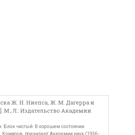
а Ж. Н. Ниепса, Ж. М. Дагерра и
з.]. М.; Л.: Издательство Академии
ах. Блок чистый. В хорошем состоянии.
. Комаров, президент Академии наук (1936-