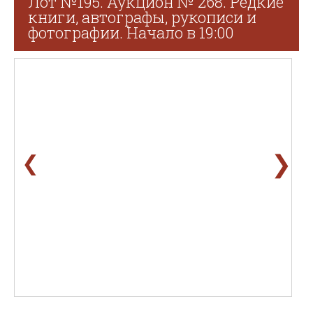
Лот №195. Аукцион № 268. Редкие
книги, автографы, рукописи и
фотографии. Начало в 19:00
❯
❮