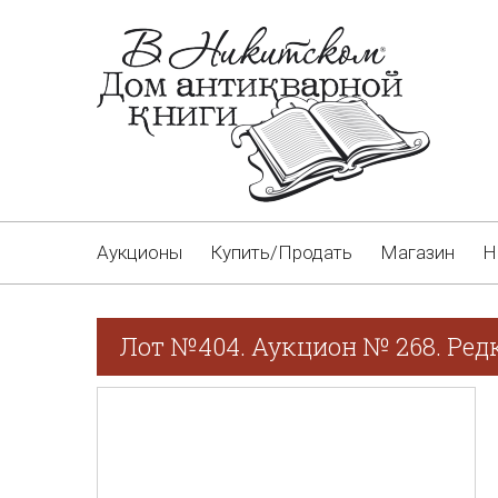
Аукционы
Купить/Продать
Магазин
Н
Лот №404. Аукцион № 268. Редк