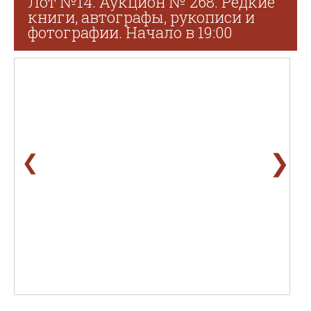
Лот №14. Аукцион № 268. Редкие
книги, автографы, рукописи и
фотографии. Начало в 19:00
❯
❮