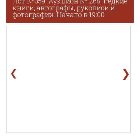
Лот №359. Аукцион № 268. Редкие
книги, автографы, рукописи и
фотографии. Начало в 19:00
❯
❮