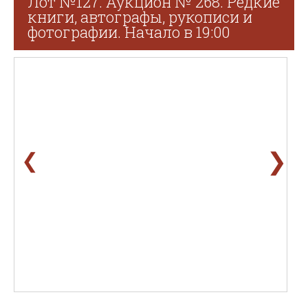
Лот №127. Аукцион № 268. Редкие
книги, автографы, рукописи и
фотографии. Начало в 19:00
❯
❮