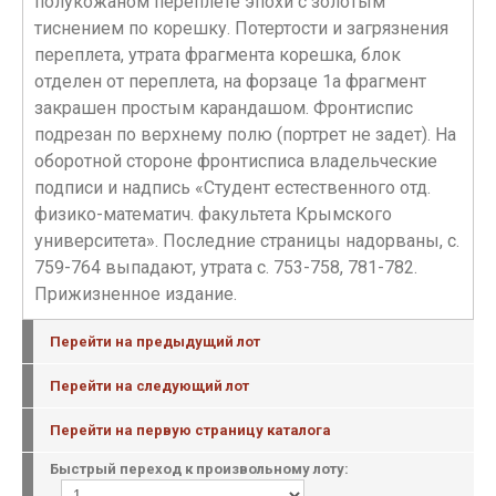
полукожаном переплете эпохи с золотым
тиснением по корешку. Потертости и загрязнения
переплета, утрата фрагмента корешка, блок
отделен от переплета, на форзаце 1а фрагмент
закрашен простым карандашом. Фронтиспис
подрезан по верхнему полю (портрет не задет). На
оборотной стороне фронтисписа владельческие
подписи и надпись «Студент естественного отд.
физико-математич. факультета Крымского
университета». Последние страницы надорваны, с.
759-764 выпадают, утрата с. 753-758, 781-782.
Прижизненное издание.
Перейти на предыдущий лот
Перейти на следующий лот
Перейти на первую страницу каталога
Быстрый переход к произвольному лоту: