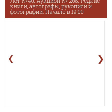
Лот №40. Аукцион № 268. Редкие
книги, автографы, рукописи и
фотографии. Начало в 19:00
❯
❮