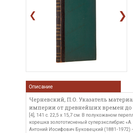
❯
❮
Описание
Черневский, П.О. Указатель матери
империи от древнейших времен до конц
[4], 141 c. 22,5 х 15,7 см. В полукожаном пе
корешка золототисненый суперэкслибрис «А.
Антоний Иосифович Буковецкий (1881-1972) -