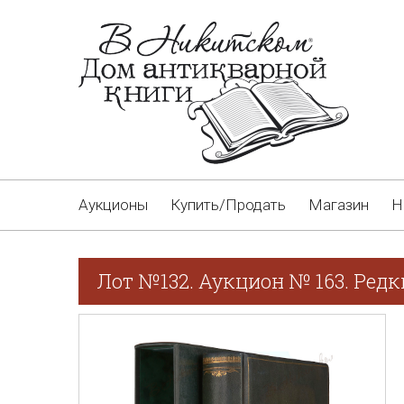
Аукционы
Купить/Продать
Магазин
Н
Лот №132. Аукцион № 163. Редк