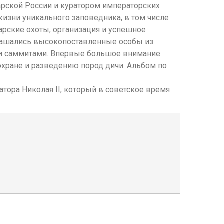
арской России и куратором императорских
жизни уникального заповедника, в том числе
рские охоты, организация и успешное
глашались высокопоставленные особы из
ми саммитами. Впервые большое внимание
хране и разведению пород дичи. Альбом по
тора Николая II, который в советское время