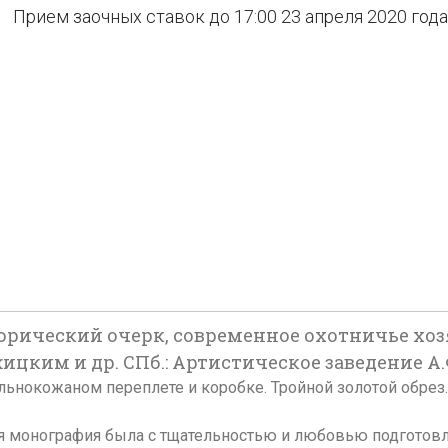
Прием заочных ставок до 17:00 23 апреля 2020 года
сторический очерк, современное охотничье х
жицким и др. СПб.: Артистическое заведение А.Ф
ом цельнокожаном переплете и коробке. Тройной золотой обре
ая монография была с тщательностью и любовью подготов