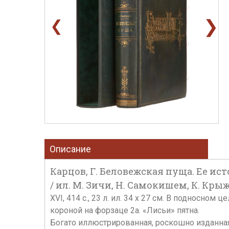
❯
❮
Описание
Карцов, Г. Беловежская пуща. Ее и
/ ил. М. Зичи, Н. Самокишем, К. Кры
XVI, 414 с., 23 л. ил. 34 x 27 см. В подносн
короной на форзаце 2а. «Лисьи» пятна.
Богато иллюстрированная, роскошно изданн