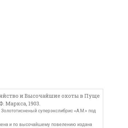
озяйство и Высочайшие охоты в Пуще
. Маркса, 1903.
з. Золототисненый суперэкслибрис «А.М.» под
лена и по высочайшему повелению издана