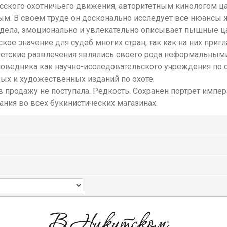
сского охотничьего движения, авторитетным кинологом ц
вым. В своем труде он досконально исследует все нюансы 
 дела, эмоционально и увлекательно описывает пышные ца
ое значение для судеб многих стран, так как на них при
светские развлечения являлись своего рода неформальны
оведника как научно-исследовательского учреждения по о
ных и художественных изданий по охоте.
продажу не поступала. Редкость. Сохранен портрет импера
ания во всех букинистических магазинах.