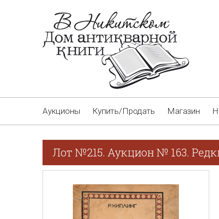
Аукционы
Купить/Продать
Магазин
Н
Лот №215. Аукцион № 163. Редк