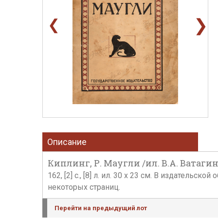
❯
❮
Описание
Киплинг, Р. Маугли /ил. В.А. Ватагина
162, [2] с., [8] л. ил. 30 х 23 см. В издател
некоторых страниц.
Перейти на предыдущий лот