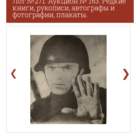
Лот №271. Аукцион № 163. Редкие
книги, рукописи, автографы и
фотографии, плакаты.
❯
❮