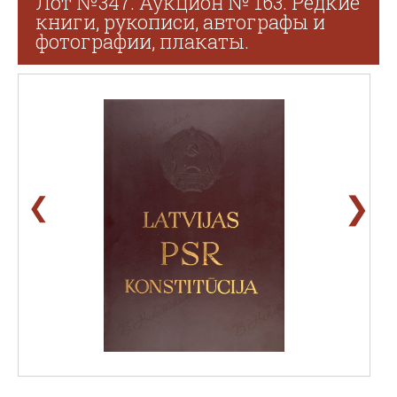
Лот №347. Аукцион № 163. Редкие
книги, рукописи, автографы и
фотографии, плакаты.
❯
❮