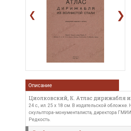
❯
❮
Описание
Циолковский, К. Атлас дирижабля из 
24 c., ил. 25 х 18 см. В издательской обложк
скульптора-монументалиста, директора ГМИИ 
Редкость.