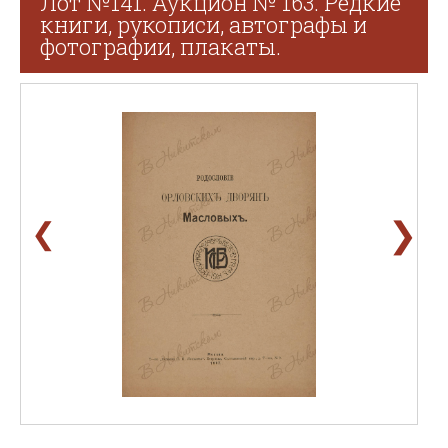
Лот №141. Аукцион № 163. Редкие
книги, рукописи, автографы и
фотографии, плакаты.
❯
❮